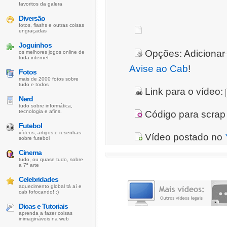
favoritos da galera
Diversão
fotos, flashs e outras coisas
engraçadas
Joguinhos
Opções:
Adicionar
os melhores jogos online de
toda internet
Avise ao Cab
!
Fotos
mais de 2000 fotos sobre
tudo e todos
Link para o vídeo:
Nerd
tudo sobre informática,
tecnologia e afins.
Código para scrap 
Futebol
vídeos, artigos e resenhas
Vídeo postado no
sobre futebol
Cinema
tudo, ou quase tudo, sobre
a 7ª arte
Celebridades
aquecimento global tá aí e
cab fofocando! :)
Dicas e Tutoriais
aprenda a fazer coisas
inimagináveis na web