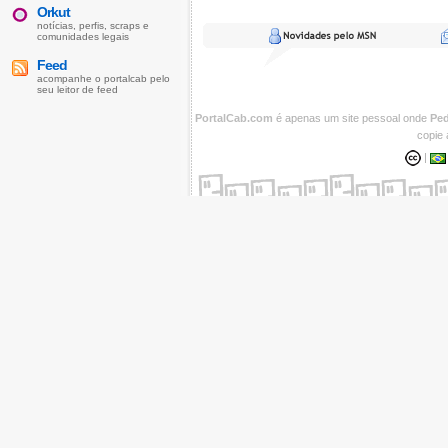
Orkut
notícias, perfis, scraps e
comunidades legais
Feed
acompanhe o portalcab pelo
seu leitor de feed
PortalCab.com
é apenas um site pessoal onde
Ped
copie 
|