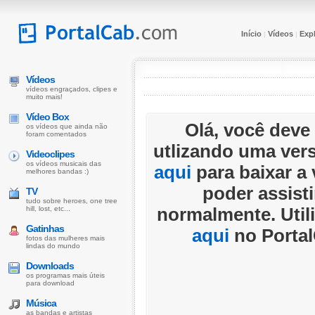
Início
Vídeos
Expl
|
|
Vídeos
vídeos engraçados, clipes e
muito mais!
Vídeo Box
Olá, você deve
os vídeos que ainda não
foram comentados
utlizando uma ver
Videoclipes
os vídeos musicais das
aqui
para baixar a 
melhores bandas :)
poder assist
TV
tudo sobre heroes, one tree
hill, lost, etc...
normalmente. Utili
Gatinhas
aqui
no Portal
fotos das mulheres mais
lindas do mundo
Downloads
os programas mais úteis
para download
Música
as bandas e artistas