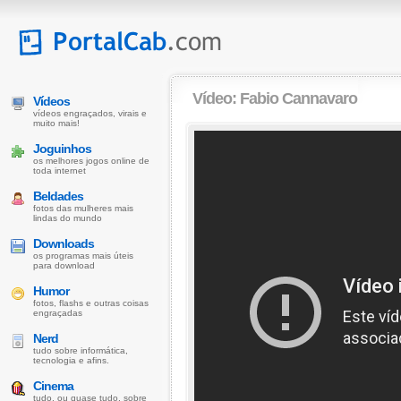
Vídeo:
Fabio Cannavaro
Vídeos
vídeos engraçados, virais e
muito mais!
Joguinhos
os melhores jogos online de
toda internet
Beldades
fotos das mulheres mais
lindas do mundo
Downloads
os programas mais úteis
para download
Humor
fotos, flashs e outras coisas
engraçadas
Nerd
tudo sobre informática,
tecnologia e afins.
Cinema
tudo, ou quase tudo, sobre