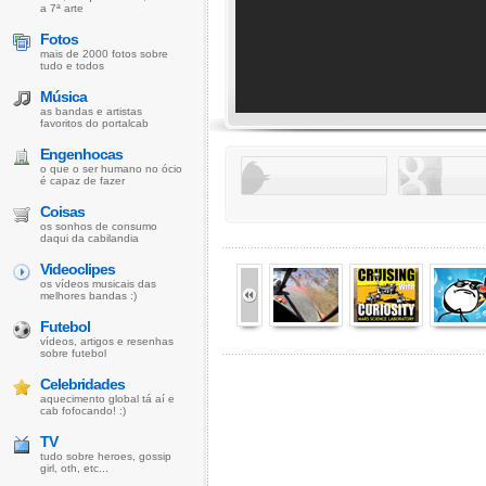
a 7ª arte
Fotos
mais de 2000 fotos sobre
tudo e todos
Música
as bandas e artistas
favoritos do portalcab
Engenhocas
o que o ser humano no ócio
é capaz de fazer
Coisas
os sonhos de consumo
daqui da cabilandia
Videoclipes
os vídeos musicais das
melhores bandas :)
Futebol
vídeos, artigos e resenhas
sobre futebol
Celebridades
aquecimento global tá aí e
cab fofocando! :)
TV
tudo sobre heroes, gossip
girl, oth, etc...