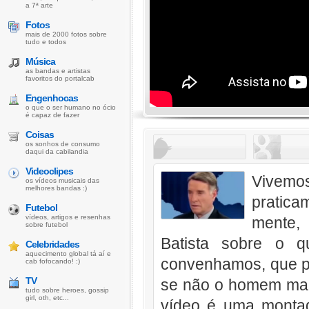
a 7ª arte
Fotos
mais de 2000 fotos sobre
tudo e todos
Música
as bandas e artistas
favoritos do portalcab
Engenhocas
o que o ser humano no ócio
é capaz de fazer
Coisas
os sonhos de consumo
daqui da cabilandia
Videoclipes
Vivemos
os vídeos musicais das
melhores bandas :)
pratica
Futebol
vídeos, artigos e resenhas
mente,
sobre futebol
Batista sobre o q
Celebridades
aquecimento global tá aí e
convenhamos, que p
cab fofocando! :)
TV
se não o homem mais
tudo sobre heroes, gossip
girl, oth, etc...
vídeo é uma montag