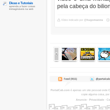
Dicas e Tutoriais
pela cabeça do bilio
aprenda a fazer coisas
inimagináveis na web
Vídeo indicado por
@hugomaesta
PortalCab.com
é apenas um site pessoal onde
C
copie alguma coisa, por
Anuncie
-
Privacidade
-
Co