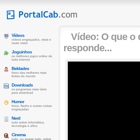
Vídeo:
O que o 
Vídeos
vídeos engraçados, virais e
muito mais!
responde...
Joguinhos
os melhores jogos online de
toda internet
Beldades
fotos das mulheres mais
lindas do mundo
Downloads
os programas mais úteis
para download
Humor
fotos, flashs e outras coisas
engraçadas
Nerd
tudo sobre informática,
tecnologia e afins.
Cinema
tudo, ou quase tudo, sobre