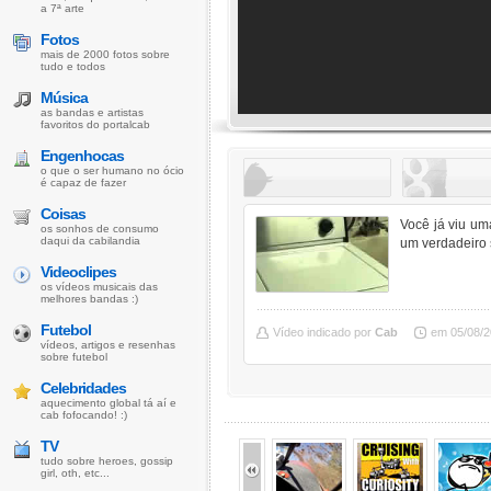
a 7ª arte
Fotos
mais de 2000 fotos sobre
tudo e todos
Música
as bandas e artistas
favoritos do portalcab
Engenhocas
o que o ser humano no ócio
é capaz de fazer
Coisas
Você já viu um
os sonhos de consumo
daqui da cabilandia
um verdadeiro 
Videoclipes
os vídeos musicais das
melhores bandas :)
Futebol
Vídeo indicado por
Cab
em 05/08/
vídeos, artigos e resenhas
sobre futebol
Celebridades
aquecimento global tá aí e
cab fofocando! :)
TV
tudo sobre heroes, gossip
girl, oth, etc...