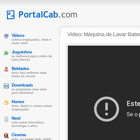
Vídeo:
Máquina de Lavar Bater
Vídeos
vídeos engraçados, virais e
muito mais!
Joguinhos
os melhores jogos online de
toda internet
Beldades
fotos das mulheres mais
lindas do mundo
Downloads
os programas mais úteis
para download
Humor
fotos, flashs e outras coisas
engraçadas
Nerd
tudo sobre informática,
tecnologia e afins.
Cinema
tudo, ou quase tudo, sobre