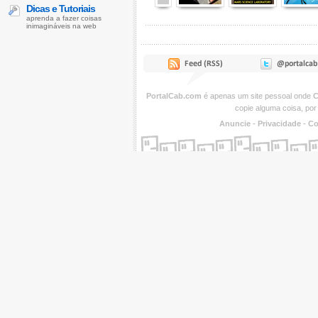
Dicas e Tutoriais
aprenda a fazer coisas
inimagináveis na web
PortalCab.com
é apenas um site pessoal onde
C
copie alguma coisa, por
Anuncie
-
Privacidade
-
Co