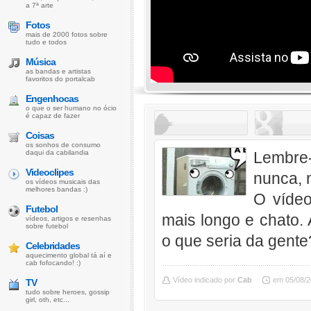
a 7ª arte
Fotos
mais de 2000 fotos sobre
tudo e todos
Música
as bandas e artistas
favoritos do portalcab
Engenhocas
o que o ser humano no ócio
é capaz de fazer
Coisas
os sonhos de consumo
daqui da cabilandia
Lembre-
Videoclipes
nunca, 
os vídeos musicais das
melhores bandas :)
O víde
Futebol
mais longo e chato. 
vídeos, artigos e resenhas
sobre futebol
o que seria da gent
Celebridades
aquecimento global tá aí e
cab fofocando! :)
Vídeo indicado por
Cab
em 05/08/
TV
tudo sobre heroes, gossip
girl, oth, etc...