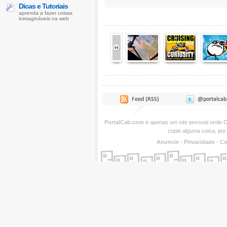
Dicas e Tutoriais
aprenda a fazer coisas
inimagináveis na web
PortalCab.com
é apenas um site pessoal onde
C
copie alguma coisa, por
Anuncie
-
Privacidade
-
Co