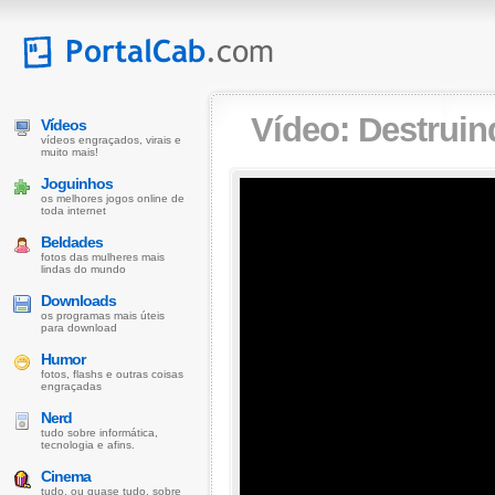
Vídeo:
Destruin
Vídeos
vídeos engraçados, virais e
muito mais!
Joguinhos
os melhores jogos online de
toda internet
Beldades
fotos das mulheres mais
lindas do mundo
Downloads
os programas mais úteis
para download
Humor
fotos, flashs e outras coisas
engraçadas
Nerd
tudo sobre informática,
tecnologia e afins.
Cinema
tudo, ou quase tudo, sobre