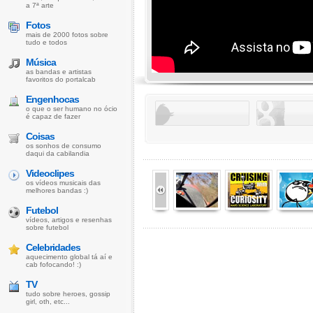
a 7ª arte
Fotos
mais de 2000 fotos sobre
tudo e todos
Música
as bandas e artistas
favoritos do portalcab
Engenhocas
o que o ser humano no ócio
é capaz de fazer
Coisas
os sonhos de consumo
daqui da cabilandia
Videoclipes
os vídeos musicais das
melhores bandas :)
Futebol
vídeos, artigos e resenhas
sobre futebol
Celebridades
aquecimento global tá aí e
cab fofocando! :)
TV
tudo sobre heroes, gossip
girl, oth, etc...