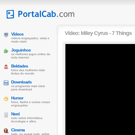
Vídeo:
Miley Cyrus - 7 Things
Vídeos
vídeos engraçados, virais e
muito mais!
Joguinhos
os melhores jogos online de
toda internet
Beldades
fotos das mulheres mais
lindas do mundo
Downloads
os programas mais úteis
para download
Humor
fotos, flashs e outras coisas
engraçadas
Nerd
tudo sobre informática,
tecnologia e afins.
Cinema
tudo, ou quase tudo, sobre