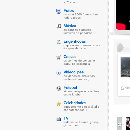
a 7ª arte
Fotos
mais de 2000 fotos sobre
tudo e todos
Música
as bandas e artistas
favoritos do portalcab
Engenhocas
o que o ser humano no ócio
é capaz de fazer
Coisas
os sonhos de consumo
daqui da cabilandia
Videoclipes
os vídeos musicais das
melhores bandas :)
Futebol
Víd
vídeos, artigos e resenhas
sobre futebol
Celebridades
aquecimento global tá aí e
cab fofocando! :)
TV
tudo sobre heroes, gossip
girl, oth, etc...