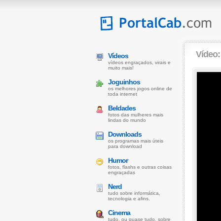
Vídeo
Vídeos
vídeos engraçados, virais e
muito mais!
Joguinhos
os melhores jogos online de
toda internet
Beldades
fotos das mulheres mais
lindas do mundo
Downloads
os programas mais úteis
para download
Humor
fotos, flashs e outras coisas
engraçadas
Nerd
tudo sobre informática,
tecnologia e afins.
Cinema
tudo, ou quase tudo, sobre