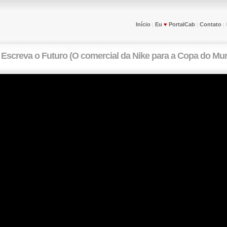
Início
Eu
♥
PortalCab
Contato
|
|
|
:
Escreva o Futuro (O comercial da Nike para a Copa do Mu