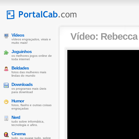
Vídeo:
Rebecca 
Vídeos
vídeos engraçados, virais e
muito mais!
Joguinhos
os melhores jogos online de
toda internet
Beldades
fotos das mulheres mais
lindas do mundo
Downloads
os programas mais úteis
para download
Humor
fotos, flashs e outras coisas
engraçadas
Nerd
tudo sobre informática,
tecnologia e afins.
Cinema
tudo, ou quase tudo, sobre