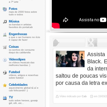
a 7ª arte
Fotos
mais de 2000 fotos sobre
tudo e todos
Música
as bandas e artistas
favoritos do portalcab
Engenhocas
o que o ser humano no ócio
é capaz de fazer
Coisas
os sonhos de consumo
daqui da cabilandia
Assista
Videoclipes
Black. 
os vídeos musicais das
melhores bandas :)
da inte
Futebol
saltou de poucas vis
vídeos, artigos e resenhas
sobre futebol
por causa da letra 
Celebridades
aquecimento global tá aí e
cab fofocando! :)
Vídeo indicado por
Cab
em 15/03/2
TV
tudo sobre heroes, gossip
girl, oth, etc...