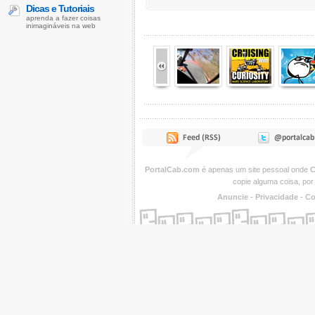
Dicas e Tutoriais
aprenda a fazer coisas
inimagináveis na web
PortalCab.com
é apenas um site pessoal onde
C
copie alguma coisa, por
Anuncie
-
Privacidade
-
Co