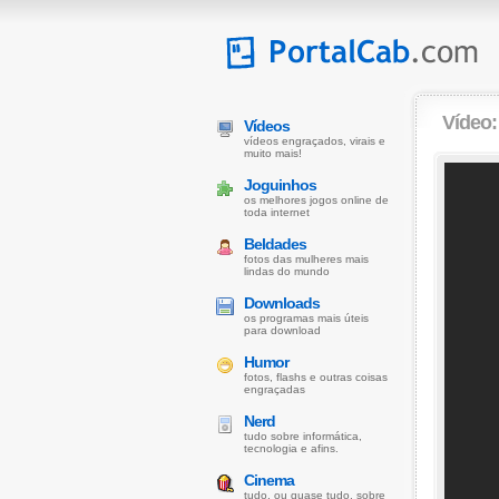
Vídeo
Vídeos
vídeos engraçados, virais e
muito mais!
Joguinhos
os melhores jogos online de
toda internet
Beldades
fotos das mulheres mais
lindas do mundo
Downloads
os programas mais úteis
para download
Humor
fotos, flashs e outras coisas
engraçadas
Nerd
tudo sobre informática,
tecnologia e afins.
Cinema
tudo, ou quase tudo, sobre