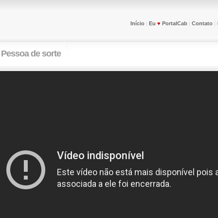
Início
Eu
♥
PortalCab
Contato
|
|
|
:
Pessoa de sorte