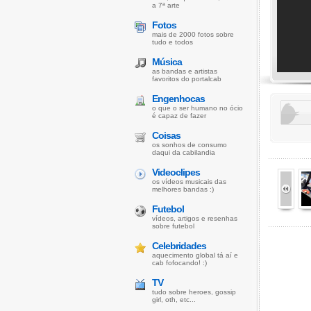
a 7ª arte
Fotos
mais de 2000 fotos sobre
tudo e todos
Música
as bandas e artistas
favoritos do portalcab
Engenhocas
o que o ser humano no ócio
é capaz de fazer
Coisas
os sonhos de consumo
daqui da cabilandia
Videoclipes
os vídeos musicais das
melhores bandas :)
Futebol
vídeos, artigos e resenhas
sobre futebol
Celebridades
aquecimento global tá aí e
cab fofocando! :)
TV
tudo sobre heroes, gossip
girl, oth, etc...